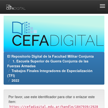
Skip
navigation
El Repositorio Digital de la Facultad Militar Conjunta
1. Escuela Superior de Guerra Conjunta de las
Fuerzas Armadas
Trabajos Finales Integradores de Especialización
(TFI)
2022
Por favor, use este identificador para citar o enlazar este
ítem:
https://cefadigital.edu.ar/handle/1847939/2928