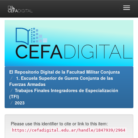
Skip
navigation
El Repositorio Digital de la Facultad Militar Conjunta
1. Escuela Superior de Guerra Conjunta de las
Fuerzas Armadas
Trabajos Finales Integradores de Especialización
(TFI)
2023
Please use this identifier to cite or link to this item:
https://cefadigital.edu.ar/handle/1847939/2964