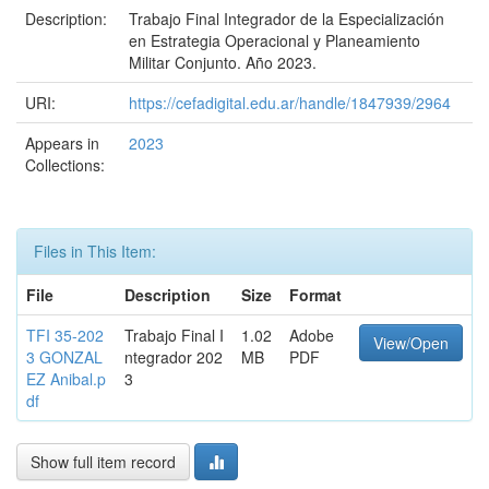
Description:
Trabajo Final Integrador de la Especialización
en Estrategia Operacional y Planeamiento
Militar Conjunto. Año 2023.
URI:
https://cefadigital.edu.ar/handle/1847939/2964
Appears in
2023
Collections:
Files in This Item:
File
Description
Size
Format
TFI 35-202
Trabajo Final I
1.02
Adobe
View/Open
3 GONZAL
ntegrador 202
MB
PDF
EZ Anibal.p
3
df
Show full item record