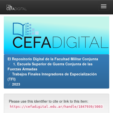
Skip
navigation
El Repositorio Digital de la Facultad Militar Conjunta
1. Escuela Superior de Guerra Conjunta de las
Fuerzas Armadas
Trabajos Finales Integradores de Especialización
(TFI)
2023
Please use this identifier to cite or link to this item:
https://cefadigital.edu.ar/handle/1847939/3003