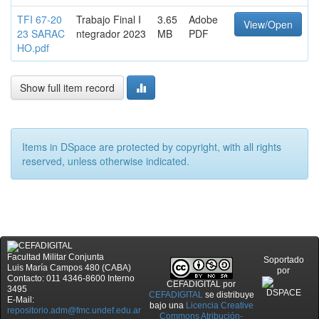
TFI 67-20
Trabajo Final I
3.65
Adobe
View/Open
23 SARAC
ntegrador 2023
MB
PDF
HO.pdf
Show full item record
Items in DSpace are protected by copyright, with all rights
reserved, unless otherwise indicated.
Facultad Militar Conjunta
Soportado
Luis María Campos 480 (CABA)
por
Contacto: 011 4346-8600 Interno
CEFADIGITAL
por
3495
CEFADIGITAL
se distribuye
E-Mail:
bajo una
Licencia Creative
repositorio.adm@fmc.undef.edu.ar
Commons Atribución-