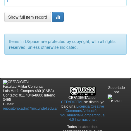
f
Show full item record
Items in DSpace are protected by copyright, with all rights
reserved, unless otherwise indicated.
Facultad Militar Conjunta
Soportado
Luis María Campos 480 (CABA)
por
Contacto: 011 4346-8600 Interno
CEFADIGITAL
por
3495
CEFADIGITAL
se distribuye
E-Mail:
bajo una
Licencia Creative
repositorio.adm@fmc.undef.edu.ar
Commons Atribución-
NoComercial-CompartirIgual
4.0 Internacional
.
Todos los derechos