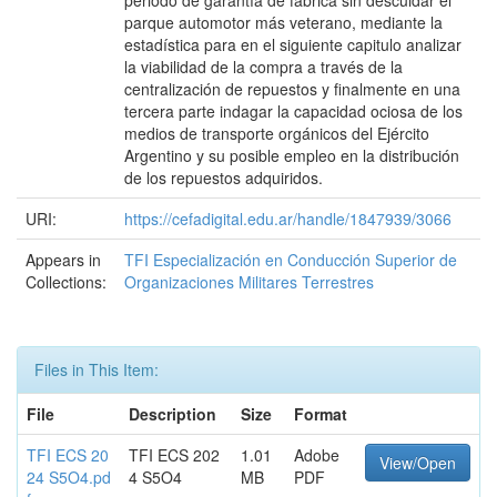
periodo de garantía de fabrica sin descuidar el
parque automotor más veterano, mediante la
estadística para en el siguiente capitulo analizar
la viabilidad de la compra a través de la
centralización de repuestos y finalmente en una
tercera parte indagar la capacidad ociosa de los
medios de transporte orgánicos del Ejército
Argentino y su posible empleo en la distribución
de los repuestos adquiridos.
URI:
https://cefadigital.edu.ar/handle/1847939/3066
Appears in
TFI Especialización en Conducción Superior de
Collections:
Organizaciones Militares Terrestres
Files in This Item:
File
Description
Size
Format
TFI ECS 20
TFI ECS 202
1.01
Adobe
View/Open
24 S5O4.pd
4 S5O4
MB
PDF