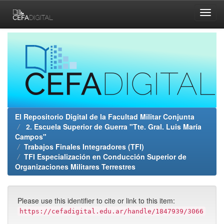
Skip
navigation
El Repositorio Digital de la Facultad Militar Conjunta
2. Escuela Superior de Guerra "Tte. Gral. Luis María
Campos"
Trabajos Finales Integradores (TFI)
TFI Especialización en Conducción Superior de
Organizaciones Militares Terrestres
Please use this identifier to cite or link to this item:
https://cefadigital.edu.ar/handle/1847939/3066