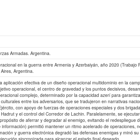
erzas Armadas. Argentina.
acional en la guerra entre Armenia y Azerbaiyán, año 2020 (Trabajo F
ires, Argentina.
a aplicación efectiva de un diseño operacional multidominio en la cam
etivo operacional, el centro de gravedad y los puntos decisivos, desar
eracional complejo, determinado por la capacidad azerí para garantizar
 culturales entre los adversarios, que se tradujeron en narrativas nacio
 Ejército, con apoyo de fuerzas de operaciones especiales y dos brigada
Hadrut y el control del Corredor de Lachin. Paralelamente, se ejecuta
el propósito de aferrar y degradar al enemigo, evitando el redespliegue
o e información) permitió mantener un ritmo acelerado de operaciones, 
ación y guerra electrónica degradó las defensas enemigas y minó su v
 ejecución sincronizada para alcanzar el estado final deseado.