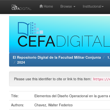
Home
Browse
Institucional
Skip
navigation
El Repositorio Digital de la Facultad Militar Conjunta
1.
2024
Please use this identifier to cite or link to this item:
https://
Title:
Elementos del Diseño Operacional en la guerra 
Authors:
Chavez, Walter Federico