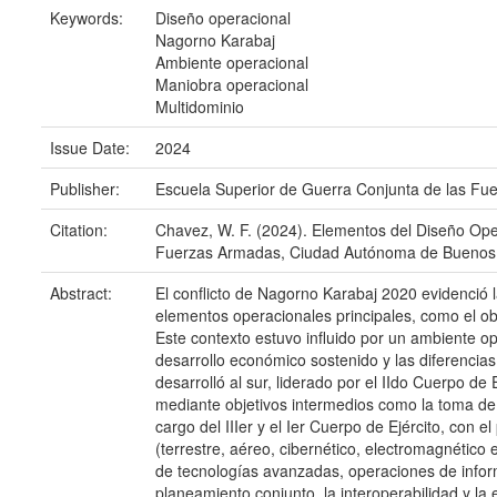
Keywords:
Diseño operacional
Nagorno Karabaj
Ambiente operacional
Maniobra operacional
Multidominio
Issue Date:
2024
Publisher:
Escuela Superior de Guerra Conjunta de las Fu
Citation:
Chavez, W. F. (2024). Elementos del Diseño Oper
Fuerzas Armadas, Ciudad Autónoma de Buenos A
Abstract:
El conflicto de Nagorno Karabaj 2020 evidenció l
elementos operacionales principales, como el obj
Este contexto estuvo influido por un ambiente op
desarrollo económico sostenido y las diferencias
desarrolló al sur, liderado por el IIdo Cuerpo de
mediante objetivos intermedios como la toma de 
cargo del IIIer y el Ier Cuerpo de Ejército, con 
(terrestre, aéreo, cibernético, electromagnétic
de tecnologías avanzadas, operaciones de inform
planeamiento conjunto, la interoperabilidad y la