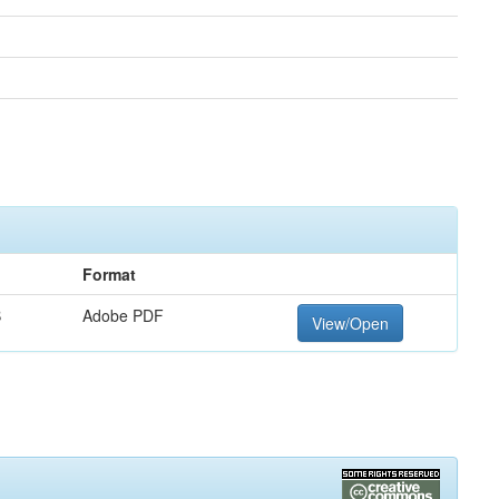
Format
B
Adobe PDF
View/Open