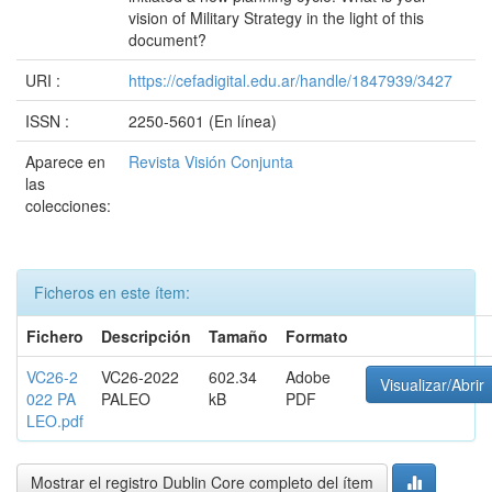
vision of Military Strategy in the light of this
document?
URI :
https://cefadigital.edu.ar/handle/1847939/3427
ISSN :
2250-5601 (En línea)
Aparece en
Revista Visión Conjunta
las
colecciones:
Ficheros en este ítem:
Fichero
Descripción
Tamaño
Formato
VC26-2
VC26-2022
602.34
Adobe
Visualizar/Abrir
022 PA
PALEO
kB
PDF
LEO.pdf
Mostrar el registro Dublin Core completo del ítem