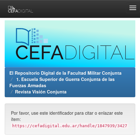
Skip
navigation
El Repositorio Digital de la Facultad Militar Conjunta
1. Escuela Superior de Guerra Conjunta de las
Fuerzas Armadas
Revista Visión Conjunta
Por favor, use este identificador para citar o enlazar este
ítem:
https://cefadigital.edu.ar/handle/1847939/3427