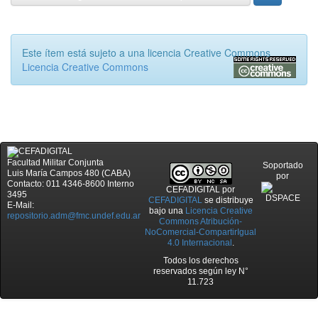
Este ítem está sujeto a una licencia Creative Commons
Licencia Creative Commons
Facultad Militar Conjunta
Soportado
Luis María Campos 480 (CABA)
por
Contacto: 011 4346-8600 Interno
CEFADIGITAL
por
3495
CEFADIGITAL
se distribuye
E-Mail:
bajo una
Licencia Creative
repositorio.adm@fmc.undef.edu.ar
Commons Atribución-
NoComercial-CompartirIgual
4.0 Internacional
.
Todos los derechos
reservados según ley N°
11.723