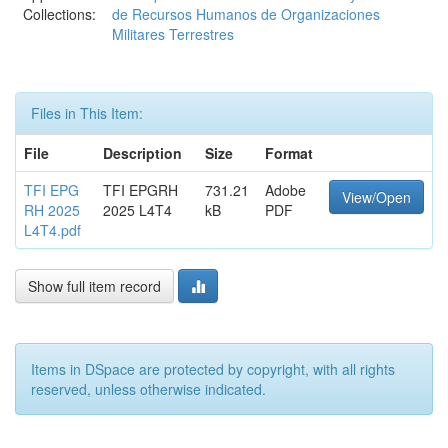
Collections:
de Recursos Humanos de Organizaciones
Militares Terrestres
Files in This Item:
File
Description
Size
Format
TFI EPG
TFI EPGRH
731.21
Adobe
View/Open
RH 2025
2025 L4T4
kB
PDF
L4T4.pdf
Show full item record
Items in DSpace are protected by copyright, with all rights
reserved, unless otherwise indicated.