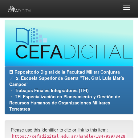
Skip
navigation
El Repositorio Digital de la Facultad Militar Conjunta
2. Escuela Superior de Guerra "Tte. Gral. Luis María
Campos"
Trabajos Finales Integradores (TFI)
TFI Especialización en Planeamiento y Gestión de
Recursos Humanos de Organizaciones Militares
Terrestres
Please use this identifier to cite or link to this item:
https://cefadigital.edu.ar/handle/1847939/3428