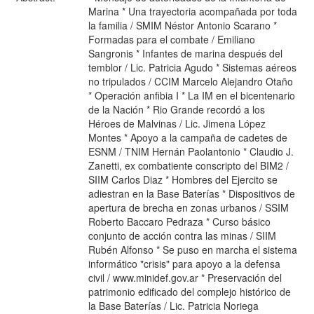
Marina * Una trayectoria acompañada por toda
la familia / SMIM Néstor Antonio Scarano *
Formadas para el combate / Emiliano
Sangronis * Infantes de marina después del
temblor / Lic. Patricia Agudo * Sistemas aéreos
no tripulados / CCIM Marcelo Alejandro Otaño
* Operación anfibia I * La IM en el bicentenario
de la Nación * Rio Grande recordó a los
Héroes de Malvinas / Lic. Jimena López
Montes * Apoyo a la campaña de cadetes de
ESNM / TNIM Hernán Paolantonio * Claudio J.
Zanetti, ex combatiente conscripto del BIM2 /
SIIM Carlos Diaz * Hombres del Ejercito se
adiestran en la Base Baterías * Dispositivos de
apertura de brecha en zonas urbanos / SSIM
Roberto Baccaro Pedraza * Curso básico
conjunto de acción contra las minas / SIIM
Rubén Alfonso * Se puso en marcha el sistema
informático "crisis" para apoyo a la defensa
civil / www.minidef.gov.ar * Preservación del
patrimonio edificado del complejo histórico de
la Base Baterías / Lic. Patricia Noriega