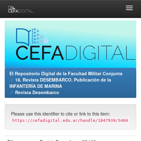
Skip
navigation
El Repositorio Digital de la Facultad Militar Conjunta
18. Revista DESEMBARCO. Publicación de la
INFANTERÍA DE MARINA
Revista Desembarco
Please use this identifier to cite or link to this item:
https://cefadigital.edu.ar/handle/1847939/3484