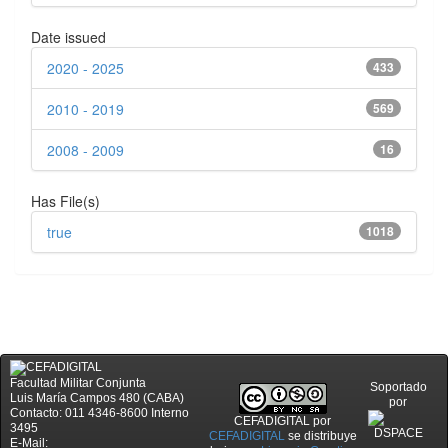
Date issued
2020 - 2025
433
2010 - 2019
569
2008 - 2009
16
Has File(s)
true
1018
Facultad Militar Conjunta
Soportado
Luis María Campos 480 (CABA)
por
Contacto: 011 4346-8600 Interno
CEFADIGITAL
por
3495
CEFADIGITAL
se distribuye
E-Mail: