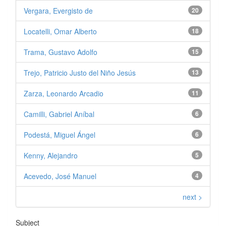
Vergara, Evergisto de
20
Locatelli, Omar Alberto
18
Trama, Gustavo Adolfo
15
Trejo, Patricio Justo del Niño Jesús
13
Zarza, Leonardo Arcadio
11
Camilli, Gabriel Aníbal
6
Podestá, Miguel Ángel
6
Kenny, Alejandro
5
Acevedo, José Manuel
4
next >
Subject