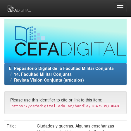
Skip
navigation
El Repositorio Digital de la Facultad Militar Conjunta
14. Facultad Militar Conjunta
Revista Visión Conjunta (artículos)
Please use this identifier to cite or link to this item:
https://cefadigital.edu.ar/handle/1847939/3048
Title:
Ciudades y guerras. Algunas enseñanzas