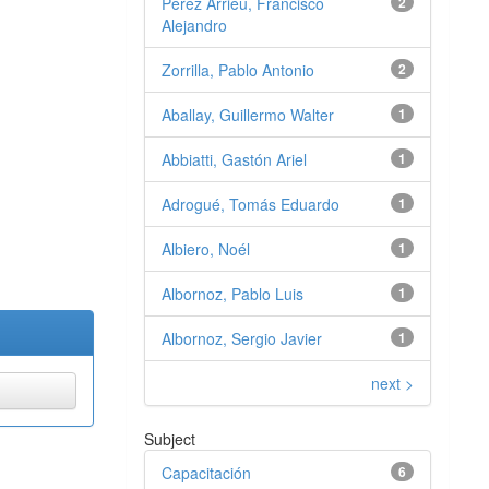
Perez Arrieu, Francisco
2
Alejandro
Zorrilla, Pablo Antonio
2
Aballay, Guillermo Walter
1
Abbiatti, Gastón Ariel
1
Adrogué, Tomás Eduardo
1
Albiero, Noél
1
Albornoz, Pablo Luis
1
Albornoz, Sergio Javier
1
next >
Subject
Capacitación
6