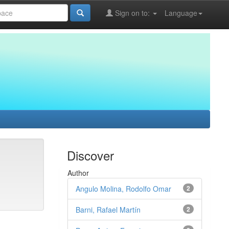
Sign on to:
Language
Discover
Author
Angulo Molina, Rodolfo Omar
2
Barni, Rafael Martín
2