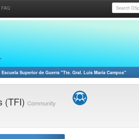
FAQ
 Escuela Superior de Guerra "Tte. Gral. Luis María Campos"
s (TFI)
Community