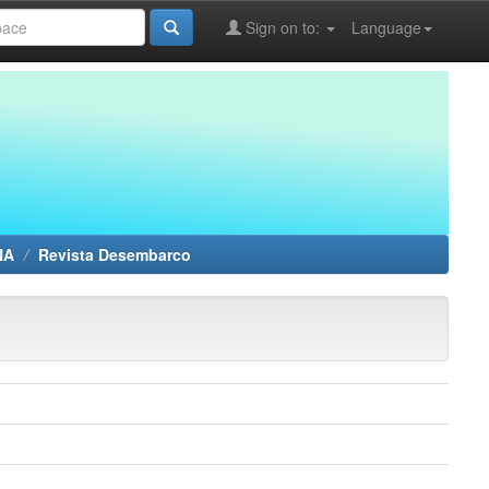
Sign on to:
Language
NA
Revista Desembarco