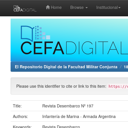
Home
Browse
Institucional
Skip
navigation
El Repositorio Digital de la Facultad Militar Conjunta
1
Please use this identifier to cite or link to this item:
https://
Title:
Revista Desembarco Nº 197
Authors:
Infantería de Marina - Armada Argentina
Keywords:
Revista Desembarco