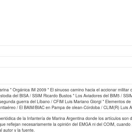
arina * Orgánica IM 2009 * El sinuoso camino hacia el accionar militar 
stodia del BISA / SSIM Ricardo Bustos * Los Aviadores del BIM5 / SSI
a segunda guerra del Líbano / CFIM Luis Mariano Giorgi * Elementos de p
antiaéreo / El BAIM/BIAC en Pampa de olean-Córdoba / CLIM(R) Luis Alb
ódica de la Infantería de Marina Argentina donde los artículos son de
se que reflejan necesariamente la opinión del EMGA ni del COIM, cuando 
 autor y la fuente.