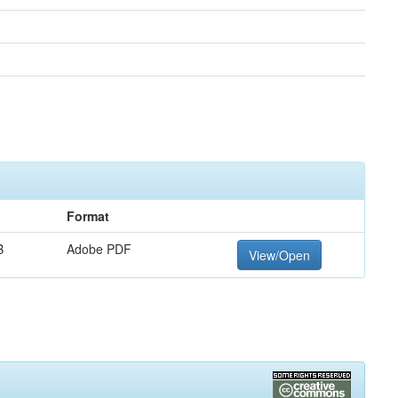
Format
B
Adobe PDF
View/Open