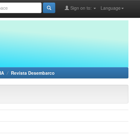
Sign on to:
Language
NA
Revista Desembarco