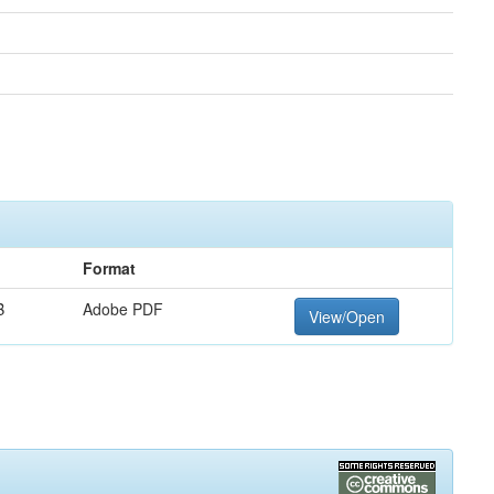
Format
B
Adobe PDF
View/Open