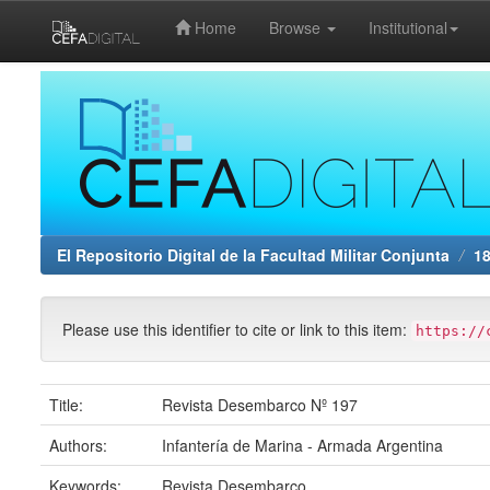
Home
Browse
Institutional
Skip
navigation
El Repositorio Digital de la Facultad Militar Conjunta
1
Please use this identifier to cite or link to this item:
https://
Title:
Revista Desembarco Nº 197
Authors:
Infantería de Marina - Armada Argentina
Keywords:
Revista Desembarco