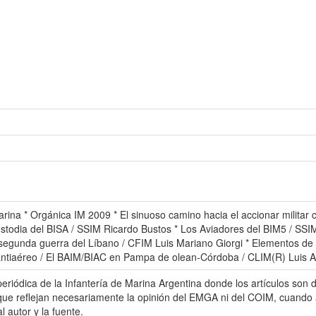
arina * Orgánica IM 2009 * El sinuoso camino hacia el accionar militar 
stodia del BISA / SSIM Ricardo Bustos * Los Aviadores del BIM5 / SSI
a segunda guerra del Líbano / CFIM Luis Mariano Giorgi * Elementos de p
antiaéreo / El BAIM/BIAC en Pampa de olean-Córdoba / CLIM(R) Luis Alb
ódica de la Infantería de Marina Argentina donde los artículos son de
se que reflejan necesariamente la opinión del EMGA ni del COIM, cuando 
 autor y la fuente.