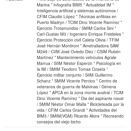
Marina * Infografía BIM5 * Actualidad IM *
Inteligencia artificial y sistemas autónomos /
CFIM Claudio López * Técnicas anfibias en
Puerto Madryn / TCIM Dino Vicente Ramírez *
Ejercicio Trotamundos / SMIM Carlos Sini *
Carl-Gustav M3 / Ingeniero Enrique Freideles *
Ejercicio Protección civil Caleta Olivia / TFIM
José Hernán Montironi * Ametralladora SAW
M249 / CIIM José Oviedo Diez / CSIM Rubén
Martínez * Mantenimiento vehículos Agrale
Marrua / SIIM Néstor Esperón * Psicología en
la IM / SMIM Teodoro Tomas Ozaeta *
Ejercicio militar conjunto / SIIM Guillermo
Schanz * SMIM Vicente Percico * Centro de
veteranos de guerra de Malvinas / Gimena
López * APCA en la zona monte austral / TCIM
Dino Vicente Ramírez * Dia del aspirante naval
/ SMIM Néstor Omar Malla * Bicicleteada por la
vida / CFIM Carlos Grandi * Actividades del
BIM3 / SMIM(VGM) Ricardo Akins * Recreando
consejos del viejo bicho