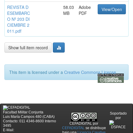
REVISTA D
58.03
Adobe
View/Open
ESEMBARC
MB
PDF
O Nº 203 DI
CIEMBRE 2
011.pdf
Show full item record
This item is licensed under a
Creative Commons License
Facultad Militar Conjunta
Soportado
Luis María Campos 480 (CABA)
por
Contacto: 011 4346-8600 Interno
CEFADIGITAL
por
3495
CEFADIGITAL
se distribuye
E-Mail:
bajo una
Licencia Creative