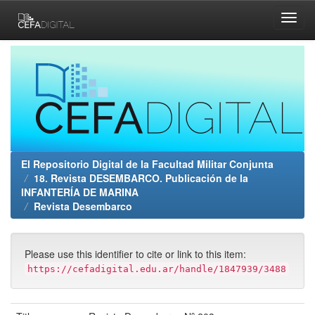
Skip
navigation
El Repositorio Digital de la Facultad Militar Conjunta
18. Revista DESEMBARCO. Publicación de la
INFANTERÍA DE MARINA
Revista Desembarco
Please use this identifier to cite or link to this item:
https://cefadigital.edu.ar/handle/1847939/3488