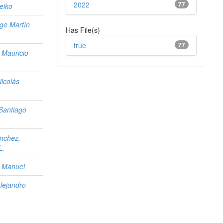
2022
77
eiko
rge Martín
Has File(s)
true
77
 Mauricio
icolás
Santiago
ánchez,
L.
n Manuel
lejandro