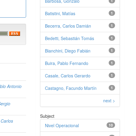
Barbosa, Gonzalo
1
Batistini, Matías
1
Becerra, Carlos Damián
1
Bedetti, Sebastián Tomás
1
Bianchini, Diego Fabián
1
Buira, Pablo Fernando
1
Casale, Carlos Gerardo
1
ablo Antonio
Castagno, Facundo Martín
1
next >
ergio
Subject
 Carlos
Nivel Operacional
10