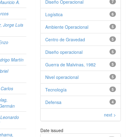
Diseño Operacional
7
Mauricio A.
arcos
Logística
6
r, Jorge Luis
Ambiente Operacional
5
Centro de Gravedad
5
Enzo
Diseño operacional
5
drigo Martín
Guerra de Malvinas, 1982
5
briel
Nivel operacional
5
 Carlos
Tecnología
5
lag,
Defensa
4
 Germán
next >
 Leonardo
Date issued
ehama,