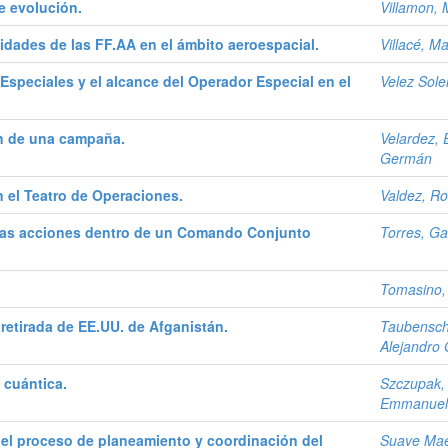
e evolución.
Villamon, 
cidades de las FF.AA en el ámbito aeroespacial.
Villacé, M
 Especiales y el alcance del Operador Especial en el
Velez Sole
ón de una campaña.
Velardez, 
Germán
n el Teatro de Operaciones.
Valdez, Ro
 de las acciones dentro de un Comando Conjunto
Torres, Ga
Tomasino,
 retirada de EE.UU. de Afganistán.
Taubensch
Alejandro
 cuántica.
Szczupak,
Emmanuel
n el proceso de planeamiento y coordinación del
Suave Ma