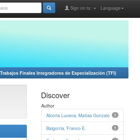
Sign on to:
Language
Trabajos Finales Integradores de Especialización (TFI)
Discover
Author
Alcorta Lucena, Matías Gonzalo
1
Baigorria, Franco E.
1