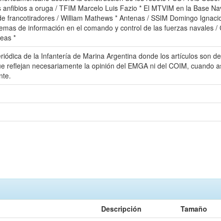
anfibios a oruga / TFIM Marcelo Luis Fazio * El MTVIM en la Base Nava
 de francotiradores / William Mathews * Antenas / SSIM Domingo Ignaci
temas de información en el comando y control de las fuerzas navales /
eas *
ica de la Infantería de Marina Argentina donde los artículos son de 
e que reflejan necesariamente la opinión del EMGA ni del COIM, cuando a
nte.
Descripción
Tamaño