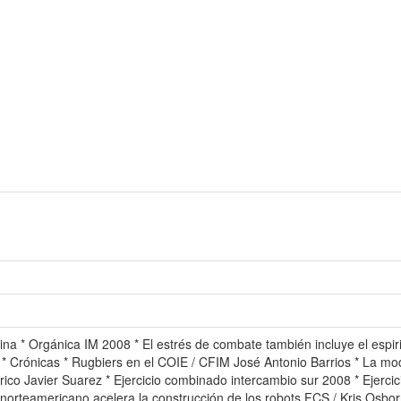
ina * Orgánica IM 2008 * El estrés de combate también incluye el espir
* Crónicas * Rugbiers en el COIE / CFIM José Antonio Barrios * La mod
rico Javier Suarez * Ejercicio combinado intercambio sur 2008 * Ejercic
 norteamericano acelera la construcción de los robots FCS / Kris Osbor