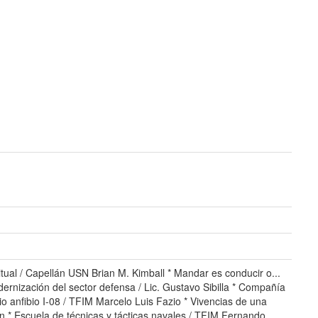
itual / Capellán USN Brian M. Kimball * Mandar es conducir o...
ernización del sector defensa / Lic. Gustavo Sibilla * Compañía
io anfibio I-08 / TFIM Marcelo Luis Fazio * Vivencias de una
n * Escuela de técnicas y tácticas navales / TFIM Fernando