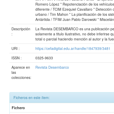
Romero López * Repotenciación de los vehículos 
diferente / TCIM Ezequiel Cavallaro * Detección
urbano / Tim Mahon * La planificación de los sis
Antártida / TFIM Juan Pablo Darowski * Miscelán
Descripción
La Revista DESEMBARCO es una publicación periód
:
solamente a titulo ilustrativo, no debe inferirs
total o parcial haciendo mención al autor y la fue
URI :
https://cefadigital.edu.ar/handle/1847939/3481
ISSN :
0325-9633
Aparece en
Revista Desembarco
las
colecciones:
Ficheros en este ítem:
Fichero