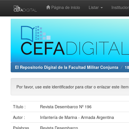
Página de inicio
Listar
Institucio
Skip
navigation
El Repositorio Digital de la Facultad Militar Conjunta
1
Por favor, use este identificador para citar o enlazar este íte
Título :
Revista Desembarco Nº 196
Autor :
Infantería de Marina - Armada Argentina
Palabras
Revista Desembarco